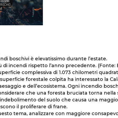
.
endi boschivi è elevatissimo durante l’estate.
 più di incendi rispetto l’anno precedente. (Font
superficie complessiva di 1.073 chilometri quadrati
uperficie forestale colpita ha interessato la Calab
 paesaggio e dell’ecosistema. Ogni incendio bosch
 considerare che una foresta bruciata torna nell
 l’indebolimento del suolo che causa una maggiore
scono il proliferare di frane.
questo tema, analizzare con maggiore consapevol