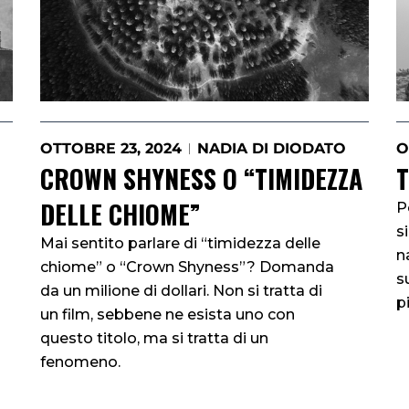
OTTOBRE 23, 2024
NADIA DI DIODATO
O
CROWN SHYNESS O “TIMIDEZZA
T
DELLE CHIOME”
P
s
Mai sentito parlare di “timidezza delle
n
chiome” o “Crown Shyness”? Domanda
s
da un milione di dollari. Non si tratta di
p
un film, sebbene ne esista uno con
questo titolo, ma si tratta di un
fenomeno.